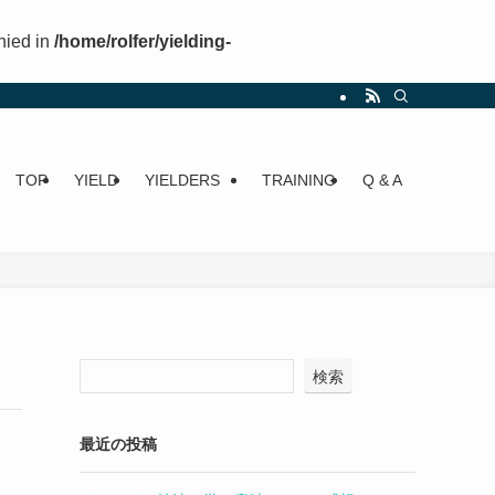
nied in
/home/rolfer/yielding-
TOP
YIELD
YIELDERS
TRAINING
Q & A
検索
最近の投稿