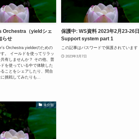
’s Orchestra（yieldシェ
保護中: WS資料 2023年2月23-26
知らせ
Support system part 1
’s Orchestra yielderのための
この記事はパスワードで保護されています
す。 イールドを使ってリラッ
2023年3月7日
共有しませんか？ その他、普
ルドを使っている中で体験した
いることをシェアしたり、間合
に挑戦してみたりも...
未分類