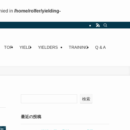
nied in
/home/rolfer/yielding-
TOP
YIELD
YIELDERS
TRAINING
Q & A
検索
最近の投稿
分類