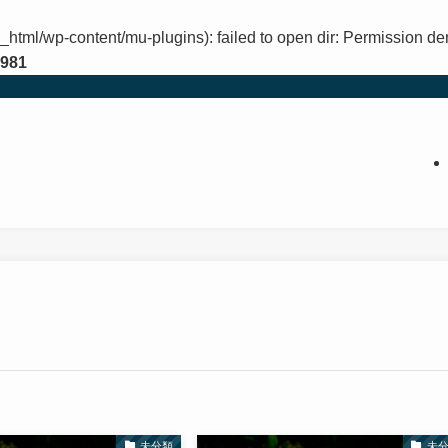
_html/wp-content/mu-plugins): failed to open dir: Permission de
981
未分類
未