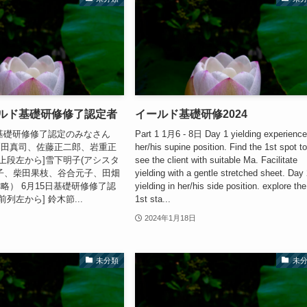
ールド基礎研修修了認定者
イールド基礎研修2024
9日基礎研修修了認定のみなさん
Part 1 1月6 - 8日 Day 1 yielding experience
 栗田真司、佐藤正二郎、岩重正
her/his supine position. Find the 1st spot t
[上段左から]雪下明子(アシスタ
see the client with suitable Ma. Facilitate
子、柴田果枝、谷合元子、田畑
yielding with a gentle stretched sheet. Day
称略） 6月15日基礎研修修了認
yielding in her/his side position. explore the
前列左から] 鈴木節...
1st sta...
2024年1月18日
未分類
未