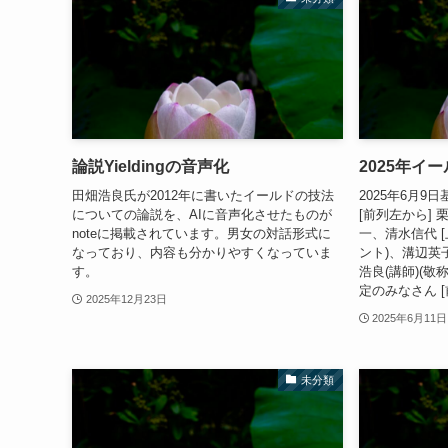
論説Yieldingの音声化
2025年イ
田畑浩良氏が2012年に書いたイールドの技法
2025年6月
についての論説を、AIに音声化させたものが
[前列左から]
noteに掲載されています。男女の対話形式に
一、清水信代 
なっており、内容も分かりやすくなっていま
ント)、溝辺英
す。
浩良(講師)(敬
定のみなさん [
2025年12月23日
2025年6月11日
未分類