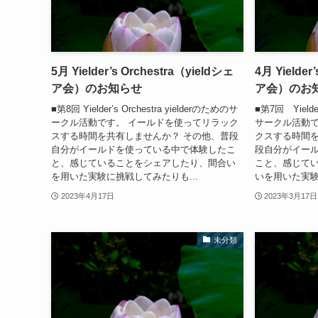
5月 Yielder’s Orchestra（yieldシェ
4月 Yielder
ア会）のお知らせ
ア会）のお
■第8回 Yielder’s Orchestra yielderのためのサ
■第7回 Yielder
ークル活動です。 イールドを使ってリラック
サークル活動で
スする時間を共有しませんか？ その他、普段
クスする時間を
自分がイールドを使っている中で体験したこ
段自分がイー
と、感じていることをシェアしたり、間合い
こと、感じて
を用いた実験に挑戦してみたりも...
いを用いた実験
2023年4月17日
2023年3月17日
未分類